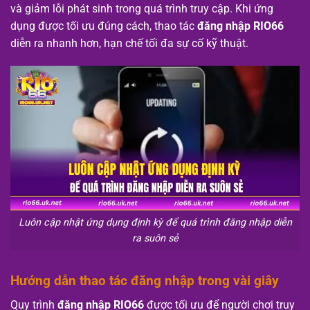
và giảm lỗi phát sinh trong quá trình truy cập. Khi ứng
dụng được tối ưu đúng cách, thao tác
đăng nhập RIO66
diễn ra nhanh hơn, hạn chế tối đa sự cố kỹ thuật.
Luôn cập nhật ứng dụng định kỳ để quá trình đăng nhập diễn
ra suôn sẻ
Hướng dẫn thao tác đăng nhập trong vài giây
Quy trình
đăng nhập RIO66
được tối ưu để người chơi truy