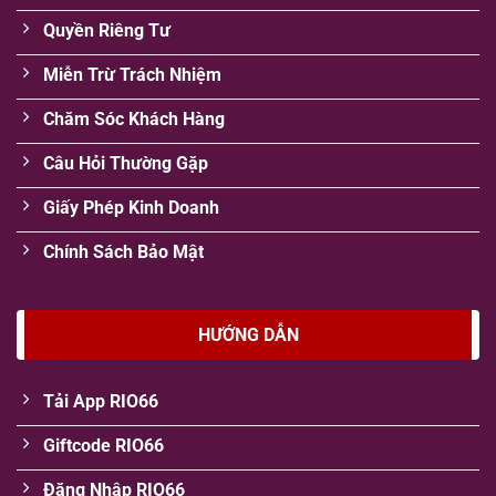
Quyền Riêng Tư
Miễn Trừ Trách Nhiệm
Chăm Sóc Khách Hàng
Câu Hỏi Thường Gặp
Giấy Phép Kinh Doanh
Chính Sách Bảo Mật
HƯỚNG DẪN
Tải App RIO66
Giftcode RIO66
Đăng Nhập RIO66