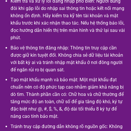
Kiểm tra và xử lý lỗi đăng nhập phổ biến
: Người dùng
đôi khi gặp lỗi do nhập sai thông tin hoặc kết nối mạng
không ổn định. Hãy kiểm tra kỹ tên tài khoản và mật
khẩu trước khi xác nhận thao tác. Nếu hệ thống báo lỗi,
đọc hướng dẫn hiển thị trên màn hình và thử lại sau vài
phút.
Bảo vệ thông tin đăng nhập
: Thông tin truy cập cần
được giữ kín tuyệt đối. Không chia sẻ dữ liệu tài khoản
với bất kỳ ai và tránh nhập mật khẩu ở nơi đông người
để ngăn rủi ro bị quan sát.
Tạo mật khẩu mạnh và bảo mật
: Một mật khẩu đạt
chuẩn nên có độ phức tạp cao nhằm giảm khả năng bị
dò tìm. Thành phần cần có: Chữ hoa và chữ thường để
tăng mức độ an toàn, chữ số để gia tăng độ khó, ký tự
đặc biệt như @, #, $, %, &, độ dài tối thiểu 8 ký tự để
nâng cao tính bảo mật.
Tránh truy cập đường dẫn không rõ nguồn gốc
: Không