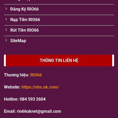
Đăng Ký RIO66
Nạp Tiền RIO66
Rút Tiền RIO66
SiteMap
THÔNG TIN LIÊN HỆ
Thương hiệu:
RIO66
Website:
https://nbs.uk.com/
Hotline:
084 593 2604
Email:
rio66uknet@gmail.com