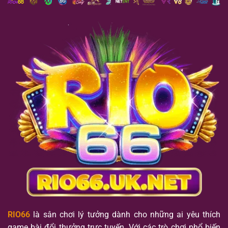
Gắn
Với
Tài
Lộc
RIO66
là sân chơi lý tưởng dành cho những ai yêu thích
game bài đổi thưởng trực tuyến. Với các trò chơi phổ biến