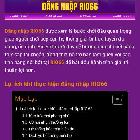
Đăng nhập RIO66
được xem là bước khởi đầu quan trọng
giúp người chơi tiếp cận hệ thống giải trí trực tuyến đa
dạng, ổn định. Bài viết dưới đây sẽ hướng dẫn chi tiết cách
truy cập tài khoản, đồng thời hỗ trợ bạn làm quen với các
tính năng nổi bật tại
RIO66
để bắt đầu hành trình giải trí
thuận lợi hơn.
Lợi ích khi thực hiện đăng nhập RIO66
Mục Lục
Lợi ích khi thực hiện đăng nhập RIO66
Kho trò chơi phong phú
Cơ hội nhận thưởng lớn
Hệ thống bảo mật hiện đại
Dịch vụ hỗ trợ người chơi