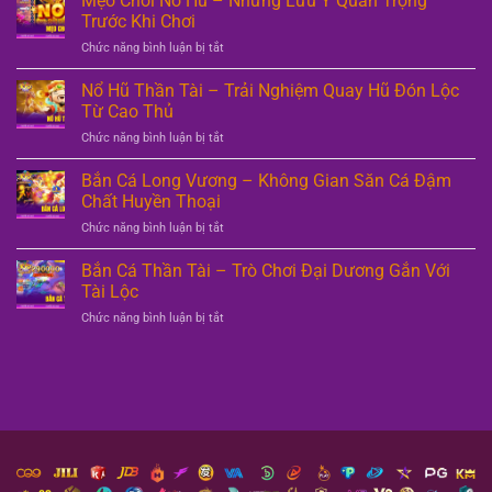
Mẹo Chơi Nổ Hũ – Những Lưu Ý Quan Trọng
Hũ
Gian
Trước Khi Chơi
–
Được
Chức năng bình luận bị tắt
ở
Công
Người
Mẹo
Cụ
Chơi
Chơi
Nổ Hũ Thần Tài – Trải Nghiệm Quay Hũ Đón Lộc
Tham
Ưa
Nổ
Khảo
Từ Cao Thủ
Chuộng
Hũ
Khi
Chức năng bình luận bị tắt
ở
–
Chơi
Nổ
Những
Slot
Hũ
Bắn Cá Long Vương – Không Gian Săn Cá Đậm
Lưu
Online
Thần
Ý
Chất Huyền Thoại
Tài
Quan
Chức năng bình luận bị tắt
ở
–
Trọng
Bắn
Trải
Trước
Cá
Bắn Cá Thần Tài – Trò Chơi Đại Dương Gắn Với
Nghiệm
Khi
Long
Quay
Tài Lộc
Chơi
Vương
Hũ
Chức năng bình luận bị tắt
ở
–
Đón
Bắn
Không
Lộc
Cá
Gian
Từ
Thần
Săn
Cao
Tài
Cá
Thủ
–
Đậm
Trò
Chất
Chơi
Huyền
Đại
Thoại
Dương