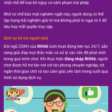
chặt chẽ để loại bỏ nguy cơ xâm phạm trái phép.
Nhờ cơ chế bảo mật nghiêm ngặt này, người dùng có thể
tập trung trải nghiệm giải trí mà không phải lo ngại rò rỉ dữ
liệu hay mất quyền truy cập.
Dịch vụ hỗ trợ người chơi
Đội ngũ CSKH của
RIO66
luôn hoạt động liên tục 24/7, sẵn
sàng giải đáp mọi thắc mắc và xử lý các vấn đề phát sinh
trong quá trình chơi. Khi thực hiện
đăng nhập RIO66
, người
chơi được hỗ trợ tận nơi với tác phong chuyên nghiệp, rút
ngắn thời gian chờ và tạo cảm giác yên tâm trong suốt quá
trình sử dụng dịch vụ.