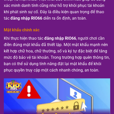
xác minh danh tính cũng như hỗ trợ khôi phục tài khoản
khi phát sinh sự cố. Đây là điều kiện quan trọng để thao
tác
đăng nhập RIO66
diễn ra ổn định, an toàn.
Mật khẩu chính xác
Khi thực hiện thao tác
đăng nhập RIO66
, người chơi cần
điền đúng mật khẩu đã thiết lập. Một mật khẩu mạnh nên
kết hợp chữ hoa, chữ thường, số và ký tự đặc biệt để tăng
mức độ bảo vệ tài khoản. Trong trường hợp quên thông tin,
bạn có thể sử dụng tính năng đặt lại mật khẩu để khôi
phục quyền truy cập một cách nhanh chóng, an toàn.